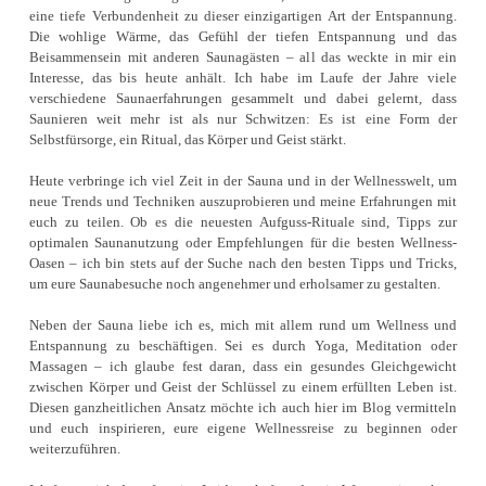
eine tiefe Verbundenheit zu dieser einzigartigen Art der Entspannung.
Die wohlige Wärme, das Gefühl der tiefen Entspannung und das
Beisammensein mit anderen Saunagästen – all das weckte in mir ein
Interesse, das bis heute anhält. Ich habe im Laufe der Jahre viele
verschiedene Saunaerfahrungen gesammelt und dabei gelernt, dass
Saunieren weit mehr ist als nur Schwitzen: Es ist eine Form der
Selbstfürsorge, ein Ritual, das Körper und Geist stärkt.
Heute verbringe ich viel Zeit in der Sauna und in der Wellnesswelt, um
neue Trends und Techniken auszuprobieren und meine Erfahrungen mit
euch zu teilen. Ob es die neuesten Aufguss-Rituale sind, Tipps zur
optimalen Saunanutzung oder Empfehlungen für die besten Wellness-
Oasen – ich bin stets auf der Suche nach den besten Tipps und Tricks,
um eure Saunabesuche noch angenehmer und erholsamer zu gestalten.
Neben der Sauna liebe ich es, mich mit allem rund um Wellness und
Entspannung zu beschäftigen. Sei es durch Yoga, Meditation oder
Massagen – ich glaube fest daran, dass ein gesundes Gleichgewicht
zwischen Körper und Geist der Schlüssel zu einem erfüllten Leben ist.
Diesen ganzheitlichen Ansatz möchte ich auch hier im Blog vermitteln
und euch inspirieren, eure eigene Wellnessreise zu beginnen oder
weiterzuführen.