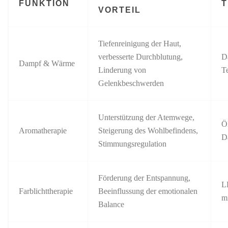
FUNKTION
T
VORTEIL
Tiefenreinigung der Haut,
verbesserte Durchblutung,
D
Dampf & Wärme
Linderung von
T
Gelenkbeschwerden
Unterstützung der Atemwege,
Ö
Aromatherapie
Steigerung des Wohlbefindens,
D
Stimmungsregulation
Förderung der Entspannung,
L
Farblichttherapie
Beeinflussung der emotionalen
m
Balance