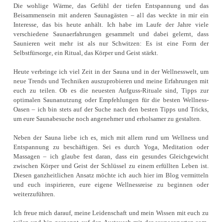
Die wohlige Wärme, das Gefühl der tiefen Entspannung und das
Beisammensein mit anderen Saunagästen – all das weckte in mir ein
Interesse, das bis heute anhält. Ich habe im Laufe der Jahre viele
verschiedene Saunaerfahrungen gesammelt und dabei gelernt, dass
Saunieren weit mehr ist als nur Schwitzen: Es ist eine Form der
Selbstfürsorge, ein Ritual, das Körper und Geist stärkt.
Heute verbringe ich viel Zeit in der Sauna und in der Wellnesswelt, um
neue Trends und Techniken auszuprobieren und meine Erfahrungen mit
euch zu teilen. Ob es die neuesten Aufguss-Rituale sind, Tipps zur
optimalen Saunanutzung oder Empfehlungen für die besten Wellness-
Oasen – ich bin stets auf der Suche nach den besten Tipps und Tricks,
um eure Saunabesuche noch angenehmer und erholsamer zu gestalten.
Neben der Sauna liebe ich es, mich mit allem rund um Wellness und
Entspannung zu beschäftigen. Sei es durch Yoga, Meditation oder
Massagen – ich glaube fest daran, dass ein gesundes Gleichgewicht
zwischen Körper und Geist der Schlüssel zu einem erfüllten Leben ist.
Diesen ganzheitlichen Ansatz möchte ich auch hier im Blog vermitteln
und euch inspirieren, eure eigene Wellnessreise zu beginnen oder
weiterzuführen.
Ich freue mich darauf, meine Leidenschaft und mein Wissen mit euch zu