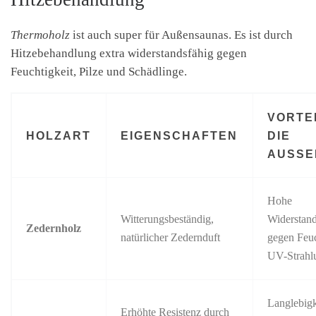
Thermoholz
ist auch super für Außensaunas. Es ist durch
Hitzebehandlung extra widerstandsfähig gegen
Feuchtigkeit, Pilze und Schädlinge.
VORTE
HOLZART
EIGENSCHAFTEN
DIE
AUSSE
Hohe
Witterungsbeständig,
Widerstand
Zedernholz
natürlicher Zedernduft
gegen Feuc
UV-Strahl
Langlebigk
Erhöhte Resistenz durch