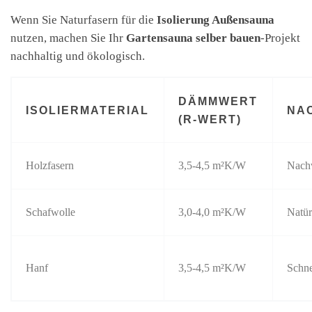
Wenn Sie Naturfasern für die
Isolierung Außensauna
nutzen, machen Sie Ihr
Gartensauna selber bauen
-Projekt
nachhaltig und ökologisch.
DÄMMWERT
ISOLIERMATERIAL
NA
(R-WERT)
Holzfasern
3,5-4,5 m²K/W
Nach
Schafwolle
3,0-4,0 m²K/W
Natür
Hanf
3,5-4,5 m²K/W
Schn