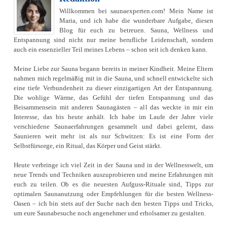
Willkommen bei saunaexperten.com! Mein Name ist
Maria, und ich habe die wunderbare Aufgabe, diesen
Blog für euch zu betreuen. Sauna, Wellness und
Entspannung sind nicht nur meine berufliche Leidenschaft, sondern
auch ein essenzieller Teil meines Lebens – schon seit ich denken kann.
Meine Liebe zur Sauna begann bereits in meiner Kindheit. Meine Eltern
nahmen mich regelmäßig mit in die Sauna, und schnell entwickelte sich
eine tiefe Verbundenheit zu dieser einzigartigen Art der Entspannung.
Die wohlige Wärme, das Gefühl der tiefen Entspannung und das
Beisammensein mit anderen Saunagästen – all das weckte in mir ein
Interesse, das bis heute anhält. Ich habe im Laufe der Jahre viele
verschiedene Saunaerfahrungen gesammelt und dabei gelernt, dass
Saunieren weit mehr ist als nur Schwitzen: Es ist eine Form der
Selbstfürsorge, ein Ritual, das Körper und Geist stärkt.
Heute verbringe ich viel Zeit in der Sauna und in der Wellnesswelt, um
neue Trends und Techniken auszuprobieren und meine Erfahrungen mit
euch zu teilen. Ob es die neuesten Aufguss-Rituale sind, Tipps zur
optimalen Saunanutzung oder Empfehlungen für die besten Wellness-
Oasen – ich bin stets auf der Suche nach den besten Tipps und Tricks,
um eure Saunabesuche noch angenehmer und erholsamer zu gestalten.