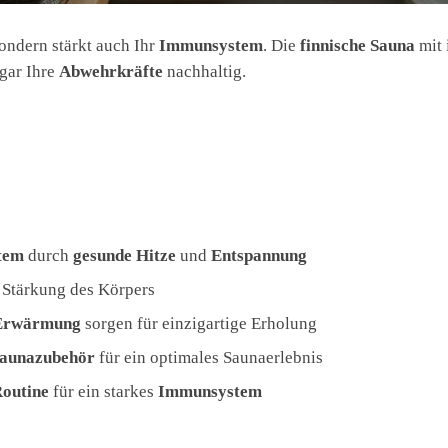
sondern stärkt auch Ihr
Immunsystem
. Die
finnische Sauna
mit 
ogar Ihre
Abwehrkräfte
nachhaltig.
tem
durch
gesunde Hitze
und
Entspannung
 Stärkung des Körpers
Erwärmung
sorgen für einzigartige Erholung
aunazubehör
für ein optimales Saunaerlebnis
Routine
für ein starkes
Immunsystem