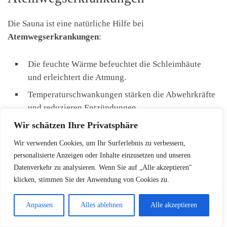
Die Sauna ist eine natürliche Hilfe bei
Atemwegserkrankungen
:
Die feuchte Wärme befeuchtet die Schleimhäute
und erleichtert die Atmung.
Temperaturschwankungen stärken die Abwehrkräfte
und reduzieren Entzündungen.
Wir schätzen Ihre Privatsphäre
Regelmäßiges Saunieren verbessert die
Lungenfunktion und lindert Symptome von Asthma
Wir verwenden Cookies, um Ihr Surferlebnis zu verbessern,
und Bronchitis.
personalisierte Anzeigen oder Inhalte einzusetzen und unseren
Datenverkehr zu analysieren. Wenn Sie auf „Alle akzeptieren"
klicken, stimmen Sie der Anwendung von Cookies zu.
Studien zeigen, dass Saunagänge Atembeschwerden stark
reduzieren. Die Sauna ist eine gute Ergänzung zur
Anpassen
Alles ablehnen
Alle akzeptieren
medizinischen Behandlung.