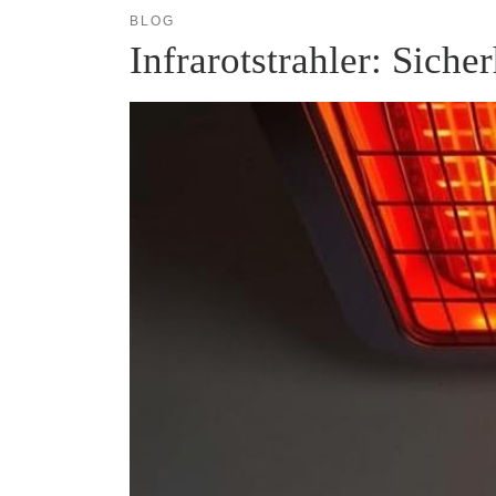
BLOG
Infrarotstrahler: Siche