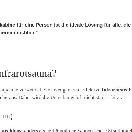
kabine für eine Person
ist die ideale Lösung für alle, die
grieren möchten.“
Infrarotsauna?
rotpanele verwendet. Sie erzeugen eine effektive
Infrarotstrah
heraus. Dabei wird die Umgebungsluft nicht stark erhitzt.
lung
tstrahlung
, anders als herkömmliche Saunen. Diese Strahlung d