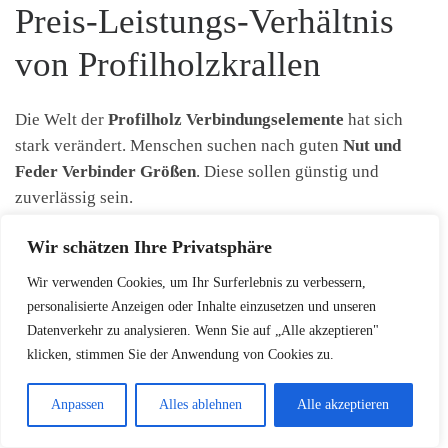
Preis-Leistungs-Verhältnis
von Profilholzkrallen
Die Welt der
Profilholz Verbindungselemente
hat sich
stark verändert. Menschen suchen nach guten
Nut und
Feder Verbinder Größen
. Diese sollen günstig und
zuverlässig sein.
Wir schätzen Ihre Privatsphäre
Materialqualität der Verbindungselemente
Wir verwenden Cookies, um Ihr Surferlebnis zu verbessern,
Herstellungsstandards
personalisierte Anzeigen oder Inhalte einzusetzen und unseren
Spezifische Anwendungsbereiche
Datenverkehr zu analysieren. Wenn Sie auf „Alle akzeptieren"
klicken, stimmen Sie der Anwendung von Cookies zu.
Preisvergleich und
Anpassen
Alles ablehnen
Alle akzeptieren
Qualitätsmerkmale