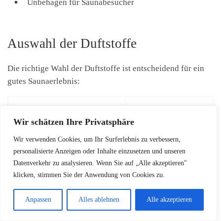
Unbehagen für Saunabesucher
Auswahl der Duftstoffe
Die richtige Wahl der Duftstoffe ist entscheidend für ein
gutes Saunaerlebnis:
FEHLERHAFTE
RICHTIGE
Wir schätzen Ihre Privatsphäre
DUFTSTOFFE
AUSWAHL
Wir verwenden Cookies, um Ihr Surferlebnis zu verbessern,
personalisierte Anzeigen oder Inhalte einzusetzen und unseren
Natürliche ätherische
Datenverkehr zu analysieren. Wenn Sie auf „Alle akzeptieren"
Synthetische Aromen
Öle
klicken, stimmen Sie der Anwendung von Cookies zu.
Anpassen
Alles ablehnen
Alle akzeptieren
Hochwertige
Billige Produkte
Saunaaufgüsse