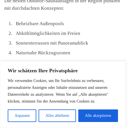
Die besten Outdoor-Saunaanlagen in der Region punkten
mit durchdachten Konzepten:
Beheizbare Außenpools
Abkühlmöglichkeiten im Freien
Sonnenterrassen mit Panoramablick
Naturnahe Rückzugszonen
Wir schätzen Ihre Privatsphäre
Saunieren im Alpenvorland bedeutet mehr als nur
Entspannung – es ist ein Erlebnis für alle Sinne.
Wir verwenden Cookies, um Ihr Surferlebnis zu verbessern,
personalisierte Anzeigen oder Inhalte einzusetzen und unseren
Datenverkehr zu analysieren. Wenn Sie auf „Alle akzeptieren"
Kombinationen mit anderen
klicken, stimmen Sie der Anwendung von Cookies zu.
Wellness-Angeboten
Anpassen
Alles ablehnen
Alle akzeptieren