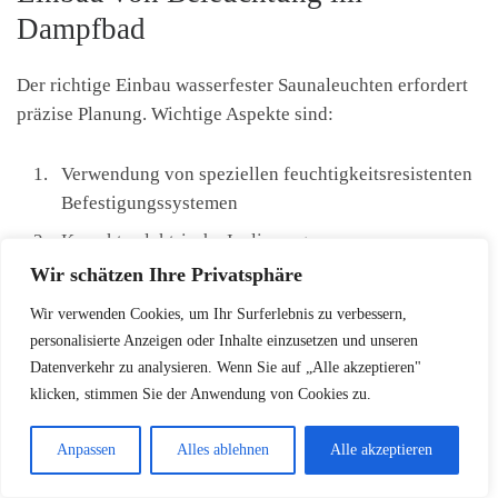
Dampfbad
Der richtige Einbau wasserfester Saunaleuchten erfordert
präzise Planung. Wichtige Aspekte sind:
Verwendung von speziellen feuchtigkeitsresistenten
Befestigungssystemen
Korrekte elektrische Isolierung
Wir schätzen Ihre Privatsphäre
Ausreichender Abstand zu Wasserdampfquellen
Wir verwenden Cookies, um Ihr Surferlebnis zu verbessern,
personalisierte Anzeigen oder Inhalte einzusetzen und unseren
Sicherheitsvorkehrungen beim
Datenverkehr zu analysieren. Wenn Sie auf „Alle akzeptieren"
klicken, stimmen Sie der Anwendung von Cookies zu.
Einsatz von Wasserlichtern
Anpassen
Alles ablehnen
Alle akzeptieren
Sicherheit hat bei wasserfesten Saunaleuchten höchste
Priorität. Elektrotechnische Normen und professionelle