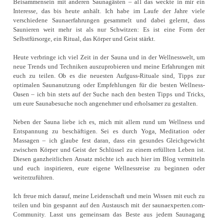
Beisammensein mit anderen Saunagästen – all das weckte in mir ein
Interesse, das bis heute anhält. Ich habe im Laufe der Jahre viele
verschiedene Saunaerfahrungen gesammelt und dabei gelernt, dass
Saunieren weit mehr ist als nur Schwitzen: Es ist eine Form der
Selbstfürsorge, ein Ritual, das Körper und Geist stärkt.
Heute verbringe ich viel Zeit in der Sauna und in der Wellnesswelt, um
neue Trends und Techniken auszuprobieren und meine Erfahrungen mit
euch zu teilen. Ob es die neuesten Aufguss-Rituale sind, Tipps zur
optimalen Saunanutzung oder Empfehlungen für die besten Wellness-
Oasen – ich bin stets auf der Suche nach den besten Tipps und Tricks,
um eure Saunabesuche noch angenehmer und erholsamer zu gestalten.
Neben der Sauna liebe ich es, mich mit allem rund um Wellness und
Entspannung zu beschäftigen. Sei es durch Yoga, Meditation oder
Massagen – ich glaube fest daran, dass ein gesundes Gleichgewicht
zwischen Körper und Geist der Schlüssel zu einem erfüllten Leben ist.
Diesen ganzheitlichen Ansatz möchte ich auch hier im Blog vermitteln
und euch inspirieren, eure eigene Wellnessreise zu beginnen oder
weiterzuführen.
Ich freue mich darauf, meine Leidenschaft und mein Wissen mit euch zu
teilen und bin gespannt auf den Austausch mit der saunaexperten.com-
Community. Lasst uns gemeinsam das Beste aus jedem Saunagang