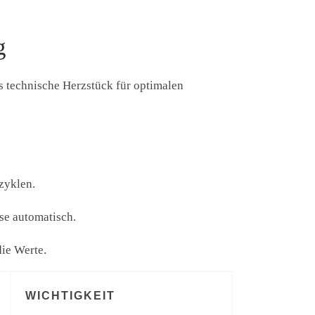
g
as technische Herzstück für optimalen
zyklen.
se automatisch.
ie Werte.
WICHTIGKEIT