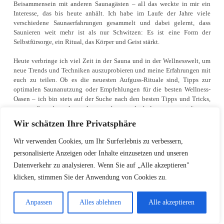
Beisammensein mit anderen Saunagästen – all das weckte in mir ein
Interesse, das bis heute anhält. Ich habe im Laufe der Jahre viele
verschiedene Saunaerfahrungen gesammelt und dabei gelernt, dass
Saunieren weit mehr ist als nur Schwitzen: Es ist eine Form der
Selbstfürsorge, ein Ritual, das Körper und Geist stärkt.
Heute verbringe ich viel Zeit in der Sauna und in der Wellnesswelt, um
neue Trends und Techniken auszuprobieren und meine Erfahrungen mit
euch zu teilen. Ob es die neuesten Aufguss-Rituale sind, Tipps zur
optimalen Saunanutzung oder Empfehlungen für die besten Wellness-
Oasen – ich bin stets auf der Suche nach den besten Tipps und Tricks,
um eure Saunabesuche noch angenehmer und erholsamer zu gestalten.
Wir schätzen Ihre Privatsphäre
Neben der Sauna liebe ich es, mich mit allem rund um Wellness und
Entspannung zu beschäftigen. Sei es durch Yoga, Meditation oder
Wir verwenden Cookies, um Ihr Surferlebnis zu verbessern,
Massagen – ich glaube fest daran, dass ein gesundes Gleichgewicht
personalisierte Anzeigen oder Inhalte einzusetzen und unseren
zwischen Körper und Geist der Schlüssel zu einem erfüllten Leben ist.
Datenverkehr zu analysieren. Wenn Sie auf „Alle akzeptieren"
Diesen ganzheitlichen Ansatz möchte ich auch hier im Blog vermitteln
und euch inspirieren, eure eigene Wellnessreise zu beginnen oder
klicken, stimmen Sie der Anwendung von Cookies zu.
weiterzuführen.
Anpassen
Alles ablehnen
Alle akzeptieren
Ich freue mich darauf, meine Leidenschaft und mein Wissen mit euch zu
teilen und bin gespannt auf den Austausch mit der saunaexperten.com-
Community. Lasst uns gemeinsam das Beste aus jedem Saunagang