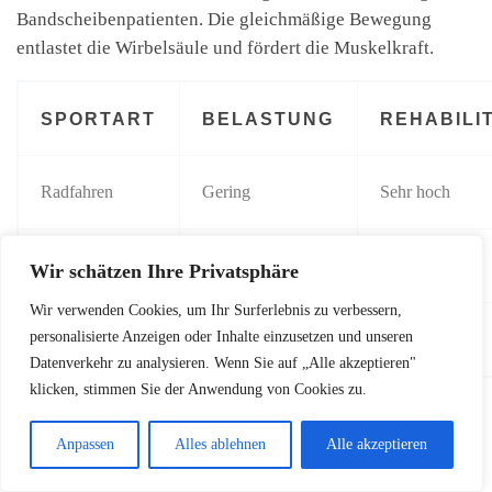
Bandscheibenpatienten. Die gleichmäßige Bewegung
entlastet die Wirbelsäule und fördert die Muskelkraft.
SPORTART
BELASTUNG
REHABILI
Radfahren
Gering
Sehr hoch
Nordic Walking
Mittel
Hoch
Wir schätzen Ihre Privatsphäre
Wir verwenden Cookies, um Ihr Surferlebnis zu verbessern,
personalisierte Anzeigen oder Inhalte einzusetzen und unseren
Pilates
Niedrig
Sehr hoch
Datenverkehr zu analysieren. Wenn Sie auf „Alle akzeptieren"
klicken, stimmen Sie der Anwendung von Cookies zu.
Bedeutung von Ganzkörpertraining
Anpassen
Alles ablehnen
Alle akzeptieren
Schwimmen zur Rehabilitation
sollte durch ganzheitliche