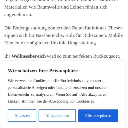
Materialien wie Baumwolle und Leinen fühlen sich
angenehm an.
Die Bodengestaltung zoniert den Raum funktional. Fliesen
eignen sich für Nassbereiche, Holz für Ruhezonen. Mobile
Elemente ermöglichen flexible Umgestaltung.
Ihr
Wellnessbereich
wird so zum perfekten Rückzugsort.
Die richtige
Einrichtung
macht den Unterschied zwischen
Wir schätzen Ihre Privatsphäre
einem Raum und einer Oase.
Wir verwenden Cookies, um Ihr Surferlebnis zu verbessern,
personalisierte Anzeigen oder Inhalte einzusetzen und unseren
Tipps zur Integration von
Datenverkehr zu analysieren. Wenn Sie auf „Alle akzeptieren"
klicken, stimmen Sie der Anwendung von Cookies zu.
Erholungsroutinen im Alltag
Anpassen
Alles ablehnen
Alle akzeptieren
Kleine, bewusst geplante Wellness-Einheiten wirken