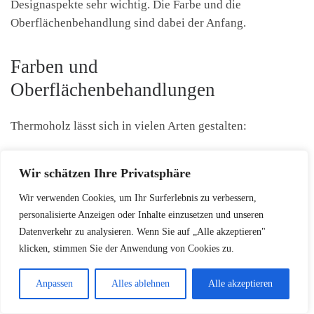
Designaspekte sehr wichtig. Die Farbe und die
Oberflächenbehandlung sind dabei der Anfang.
Farben und
Oberflächenbehandlungen
Thermoholz lässt sich in vielen Arten gestalten:
Natürliche Holztöne belassen
Wir schätzen Ihre Privatsphäre
Gebeizte Oberflächen in verschiedenen Nuancen
Wir verwenden Cookies, um Ihr Surferlebnis zu verbessern,
Moderne transparente Schutzlasuren
personalisierte Anzeigen oder Inhalte einzusetzen und unseren
Datenverkehr zu analysieren. Wenn Sie auf „Alle akzeptieren"
Farbige Spezialversiegelungen
klicken, stimmen Sie der Anwendung von Cookies zu.
Anpassen
Alles ablehnen
Alle akzeptieren
Personalisierungsmöglichkeiten