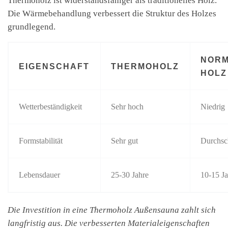
Thermoholz ist widerstandsfähiger als traditionelles Holz.
Die Wärmebehandlung verbessert die Struktur des Holzes
grundlegend.
NOR
EIGENSCHAFT
THERMOHOLZ
HOLZ
Wetterbeständigkeit
Sehr hoch
Niedrig
Formstabilität
Sehr gut
Durchsch
Lebensdauer
25-30 Jahre
10-15 Ja
Die Investition in eine Thermoholz Außensauna zahlt sich
langfristig aus. Die verbesserten Materialeigenschaften