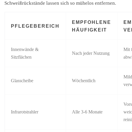
Schweißrückstände lassen sich so mühelos entfernen.
EMPFOHLENE
EM
PFLEGEBEREICH
HÄUFIGKEIT
VE
Innenwände &
Mit 
Nach jeder Nutzung
Sitzflächen
abw
Mild
Glasscheibe
Wöchentlich
ver
Vors
Infrarotstrahler
Alle 3-6 Monate
wei
rein