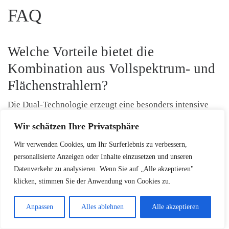
FAQ
Welche Vorteile bietet die
Kombination aus Vollspektrum- und
Flächenstrahlern?
Die Dual-Technologie erzeugt eine besonders intensive
Tiefenwärme. Während die Vollspektrumstrahler tief ins
Wir schätzen Ihre Privatsphäre
Gewebe eindringen, sorgen die Flächenstrahler für eine
großflächige, angenehme Wärme. Diese Kombination
Wir verwenden Cookies, um Ihr Surferlebnis zu verbessern,
personalisierte Anzeigen oder Inhalte einzusetzen und unseren
fördert die Linderung von Verspannungen im Rücken und
Datenverkehr zu analysieren. Wenn Sie auf „Alle akzeptieren"
schafft ein perfektes, gesundheitsförderndes Raumklima.
klicken, stimmen Sie der Anwendung von Cookies zu.
Wie wird die Kabine geliefert und
Anpassen
Alles ablehnen
Alle akzeptieren
was ist bei der Anlieferung zu