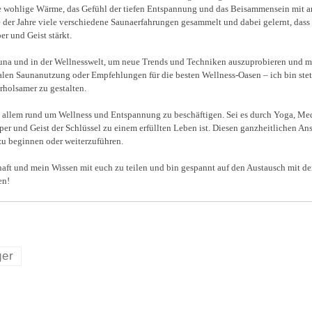
e wohlige Wärme, das Gefühl der tiefen Entspannung und das Beisammensein mit and
e der Jahre viele verschiedene Saunaerfahrungen gesammelt und dabei gelernt, dass 
er und Geist stärkt.
Sauna und in der Wellnesswelt, um neue Trends und Techniken auszuprobieren und me
alen Saunanutzung oder Empfehlungen für die besten Wellness-Oasen – ich bin stet
holsamer zu gestalten.
t allem rund um Wellness und Entspannung zu beschäftigen. Sei es durch Yoga, Medi
r und Geist der Schlüssel zu einem erfüllten Leben ist. Diesen ganzheitlichen An
 zu beginnen oder weiterzuführen.
chaft und mein Wissen mit euch zu teilen und bin gespannt auf den Austausch mit
en!
ger