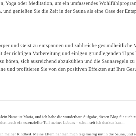
en, Yoga oder Meditation, um ein umfassendes Wohlfühlprogram
und genießen Sie die Zeit in der Sauna als eine Oase der Ent
rper und Geist zu entspannen und zahlreiche gesundheitliche V
it der richtigen Vorbereitung und einigen grundlegenden Tipps
 zu hören, sich ausreichend abzukühlen und die Saunaregeln zu
ne und profitieren Sie von den positiven Effekten auf Ihre Ge
in Name ist Maria, und ich habe die wunderbare Aufgabe, diesen Blog für euch z
dern auch ein essenzieller Teil meines Lebens – schon seit ich denken kann.
in meiner Kindheit. Meine Eltern nahmen mich regelmäßig mit in die Sauna, und sch