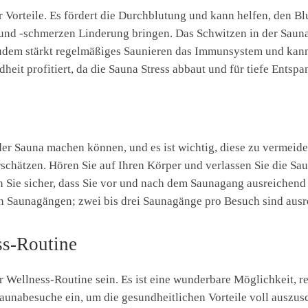
r Vorteile. Es fördert die Durchblutung und kann helfen, den Bl
d -schmerzen Linderung bringen. Das Schwitzen in der Sauna h
dem stärkt regelmäßiges Saunieren das Immunsystem und kann
it profitiert, da die Sauna Stress abbaut und für tiefe Entspa
der Sauna machen können, und es ist wichtig, diese zu vermeiden
rschätzen. Hören Sie auf Ihren Körper und verlassen Sie die Sa
len Sie sicher, dass Sie vor und nach dem Saunagang ausreichend
en Saunagängen; zwei bis drei Saunagänge pro Besuch sind ausr
ss-Routine
er Wellness-Routine sein. Es ist eine wunderbare Möglichkeit,
Saunabesuche ein, um die gesundheitlichen Vorteile voll ausz